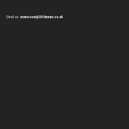
Email us:
newsroom@3318news.co.uk