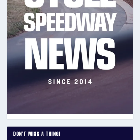
DON’T MISS A THING!