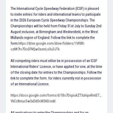
The International Cycle Speedway Federation (ICSF) is pleased
to invite entries for riders and international teams to participate
in the 2026 European Cycle Speedway Championships. The
Championships will be held from Friday 31st July to Sunday 2nd
August inclusive, at Birmingham and Wednesfield, in the West
Midlands region of England. Follow the link to complete the
form.
https://drive.google.com/drive/folders/1VKWt-
czMt7tv7DoSFNQw3zxmLsOu3JTk
All competing riders must either be in possession of an ICSF
International Riders’ Licence, or have applied for one, at the time
of the closing date for entries to the Championships. Follow the
link to complete the form. for riders currently not in possession
of an International Licence.
https://docs.google.com/forms/d/1Bs7DspiokZT3uhipvRn6ET_
YkCc8muc5w3xDdOnW5K0/edit
All applications to enter the Championships and for an