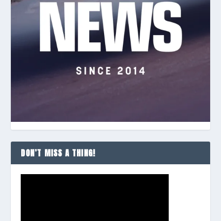
DON’T MISS A THING!