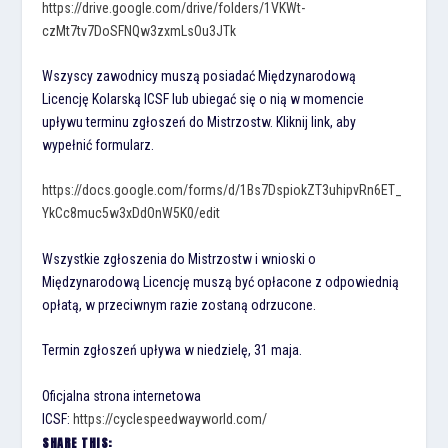
https://drive.google.com/drive/folders/1VKWt-
czMt7tv7DoSFNQw3zxmLsOu3JTk
Wszyscy zawodnicy muszą posiadać Międzynarodową
Licencję Kolarską ICSF lub ubiegać się o nią w momencie
upływu terminu zgłoszeń do Mistrzostw. Kliknij link, aby
wypełnić formularz.
https://docs.google.com/forms/d/1Bs7DspiokZT3uhipvRn6ET_
YkCc8muc5w3xDdOnW5K0/edit
Wszystkie zgłoszenia do Mistrzostw i wnioski o
Międzynarodową Licencję muszą być opłacone z odpowiednią
opłatą, w przeciwnym razie zostaną odrzucone.
Termin zgłoszeń upływa w niedzielę, 31 maja.
Oficjalna strona internetowa
ICSF:
https://cyclespeedwayworld.com/
SHARE THIS: